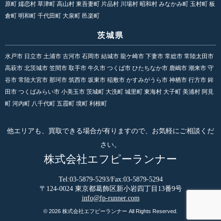
原町 嬬恋村 草津町 高山村 東吾妻町 片品村 川場村 昭和村 みなかみ町 玉村町 板
倉町 明和町 千代田町 大泉町 邑楽町
茨城県
水戸市 日立市 土浦市 古河市 石岡市 結城市 龍ケ崎市 下妻市 常総市 常陸太田市
高萩市 北茨城市 笠間市 取手市 牛久市 つくば市 ひたちなか市 鹿嶋市 潮来市 守
谷市 常陸大宮市 那珂市 筑西市 坂東市 稲敷市 かすみがうら市 神栖市 行方市 鉾
田市 つくばみらい市 小美玉市 茨城町 大洗町 城里町 東海村 大子町 美浦村 阿見
町 河内町 八千代町 五霞町 境町 利根町
他エリアも、買取できる場合が有りますので、お気軽にご相談くだ
さい。
株式会社エフピーランナー
Tel:03-5879-5293/Fax:03-5879-5294
〒124-0024 東京都葛飾区新小岩四丁目13番9号
info@fp-runner.com
© 2026
株式会社エフピーランナー
All Rights Reserved.