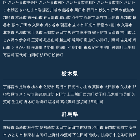
区 さいたま市中央区 さいたま市桜区 さいたま市浦和区 さいたま市南区 さいた
ま市緑区 さいたま市岩槻区 川越市 熊谷市 川口市 行田市 秩父市 所沢市 飯能市
加須市 本庄市 東松山市 春日部市 狭山市 羽生市 鴻巣市 深谷市 上尾市 草加市 越
谷市 蕨市 戸田市 入間市 鳩ヶ谷市 朝霞市 志木市 和光市 新座市 桶川市 久喜市
北本市 八潮市 富士見市 三郷市 蓮田市 坂戸市 幸手市 鶴ヶ島市 日高市 吉川市 ふ
じみ野市 伊奈町 三芳町 毛呂山町 越生町 滑川町 嵐山町 小川町 川島町 吉見町 鳩
山町 ときがわ町 横瀬町 皆野町 長瀞町 小鹿野町 東秩父村 美里町 神川町 上里町
寄居町 宮代町 白岡町 杉戸町 松伏町
栃木県
宇都宮市 足利市 栃木市 佐野市 鹿沼市 日光市 小山市 真岡市 大田原市 矢板市 那
須塩原市 さくら市 那須烏山市 下野市 上三川町 西方町 益子町 茂木町 市貝町 芳
賀町 壬生町 野木町 岩舟町 塩谷町 高根沢町 那須町 那珂川町
群馬県
前橋市 高崎市 桐生市 伊勢崎市 太田市 沼田市 館林市 渋川市 藤岡市 富岡市 安中
市 みどり市 榛東村 吉岡町 上野村 神流町 下仁田町 南牧村 甘楽町 中之条町 長野