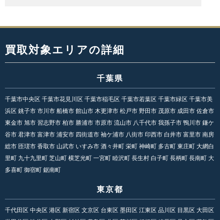
買取対象エリアの詳細
千葉県
千葉市中央区 千葉市花見川区 千葉市稲毛区 千葉市若葉区 千葉市緑区 千葉市美
浜区 銚子市 市川市 船橋市 館山市 木更津市 松戸市 野田市 茂原市 成田市 佐倉市
東金市 旭市 習志野市 柏市 勝浦市 市原市 流山市 八千代市 我孫子市 鴨川市 鎌ケ
谷市 君津市 富津市 浦安市 四街道市 袖ケ浦市 八街市 印西市 白井市 富里市 南房
総市 匝瑳市 香取市 山武市 いすみ市 酒々井町 栄町 神崎町 多古町 東庄町 大網白
里町 九十九里町 芝山町 横芝光町 一宮町 睦沢町 長生村 白子町 長柄町 長南町 大
多喜町 御宿町 鋸南町
東京都
千代田区 中央区 港区 新宿区 文京区 台東区 墨田区 江東区 品川区 目黒区 大田区