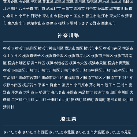
世田谷区 渋谷区 中野区 杉並区 豊島区 北区 荒川区 板橋区 練馬区 足立区 葛飾区
江戸川区 八王子市 立川市 武蔵野市 三鷹市 青梅市 府中市 昭島市 調布市 町田市
小金井市 小平市 日野市 東村山市 国分寺市 国立市 福生市 狛江市 東大和市 清瀬
市 東久留米市 武蔵村山市 多摩市 稲城市 羽村市 あきる野市 西東京市
神奈川県
横浜市 横浜市鶴見区 横浜市神奈川区 横浜市西区 横浜市中区 横浜市南区 横浜市
保土ケ谷区 横浜市磯子区 横浜市金沢区 横浜市港北区 横浜市戸塚区 横浜市港南
区 横浜市旭区 横浜市緑区 横浜市瀬谷区 横浜市栄区 横浜市泉区 横浜市青葉区
横浜市都筑区 川崎市 川崎市川崎区 川崎市幸区 川崎市中原区 川崎市高津区 川崎
市多摩区 川崎市宮前区 川崎市麻生区 相模原市 相模原市緑区 相模原市中央区 相
模原市南区 横須賀市 平塚市 鎌倉市 藤沢市 小田原市 茅ヶ崎市 逗子市 三浦市 秦
野市 厚木市 大和市 伊勢原市 海老名市 座間市 南足柄市 綾瀬市 葉山町 寒川町 大
磯町 二宮町 中井町 大井町 松田町 山北町 開成町 箱根町 真鶴町 湯河原町 愛川町
清川村
埼玉県
さいたま市 さいたま市西区 さいたま市北区 さいたま市大宮区 さいたま市見沼